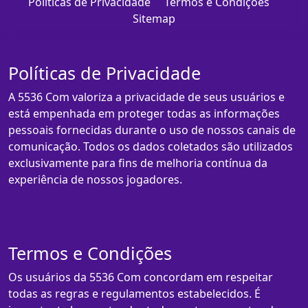
Políticas de Privacidade
Termos e Condições
Sitemap
Políticas de Privacidade
A 5536 Com valoriza a privacidade de seus usuários e
está empenhada em proteger todas as informações
pessoais fornecidas durante o uso de nossos canais de
comunicação. Todos os dados coletados são utilizados
exclusivamente para fins de melhoria contínua da
experiência de nossos jogadores.
Termos e Condições
Os usuários da 5536 Com concordam em respeitar
todas as regras e regulamentos estabelecidos. É