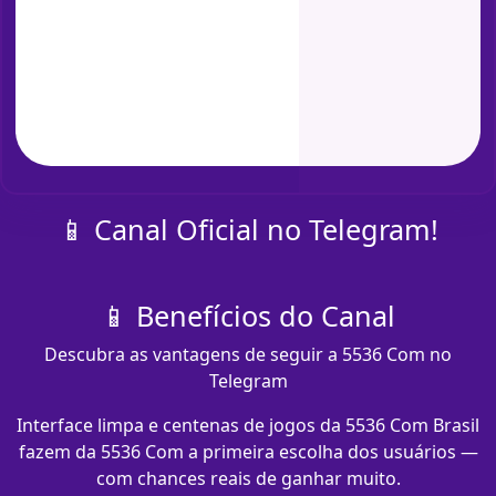
📱 Canal Oficial no Telegram!
📱 Benefícios do Canal
Descubra as vantagens de seguir a 5536 Com no
Telegram
Interface limpa e centenas de jogos da 5536 Com Brasil
fazem da 5536 Com a primeira escolha dos usuários —
com chances reais de ganhar muito.