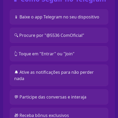
📱 Baixe o app Telegram no seu dispositivo
🔍 Procure por "@5536 ComOficial"
👆 Toque em "Entrar" ou "Join"
🔔 Ative as notificações para não perder
nada
💬 Participe das conversas e interaja
🎁 Receba bônus exclusivos