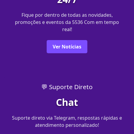
Fique por dentro de todas as novidades,
promoções e eventos da 5536 Com em tempo
real!
Ver Notícias
💬 Suporte Direto
Chat
Suporte direto via Telegram, respostas rápidas e
atendimento personalizado!