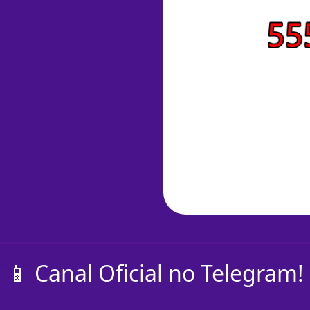
📱 Canal Oficial no Telegram!