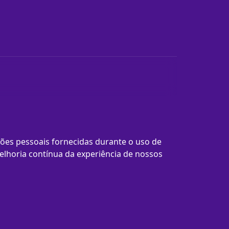
ões pessoais fornecidas durante o uso de
elhoria contínua da experiência de nossos