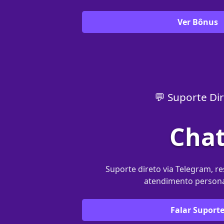
Ver Bônus
💬 Suporte Di
Cha
Suporte direto via Telegram, r
atendimento persona
Falar Suport