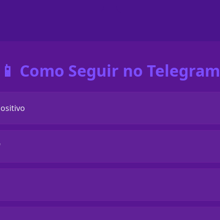
📱 Como Seguir no Telegram
ositivo
"