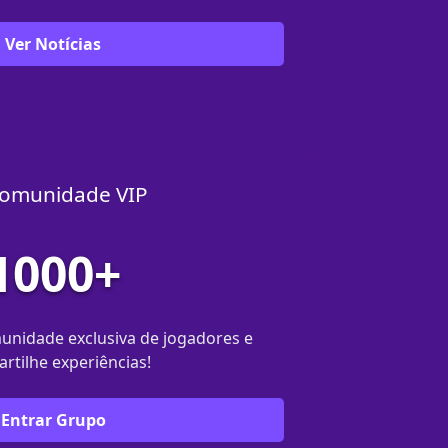
Ver Notícias
Comunidade VIP
1000+
unidade exclusiva de jogadores e
rtilhe experiências!
Entrar Grupo