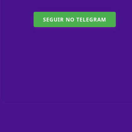
SEGUIR NO TELEGRAM