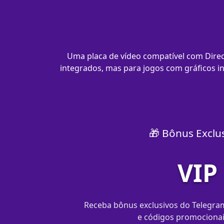
Uma placa de vídeo compatível com Direc
integrados, mas para jogos com gráficos i
🎁 Bônus Exclu
VIP
Receba bônus exclusivos do Telegra
e códigos promocionai