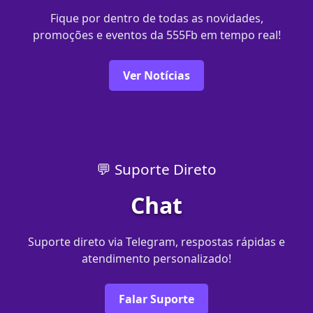
Fique por dentro de todas as novidades,
promoções e eventos da 555Fb em tempo real!
Ver Notícias
💬 Suporte Direto
Chat
Suporte direto via Telegram, respostas rápidas e
atendimento personalizado!
Falar Suporte