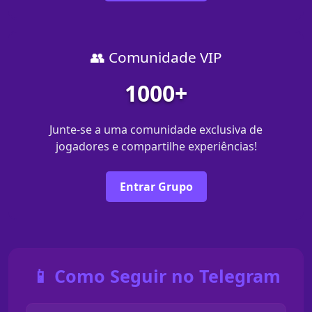
👥 Comunidade VIP
1000+
Junte-se a uma comunidade exclusiva de
jogadores e compartilhe experiências!
Entrar Grupo
📱 Como Seguir no Telegram