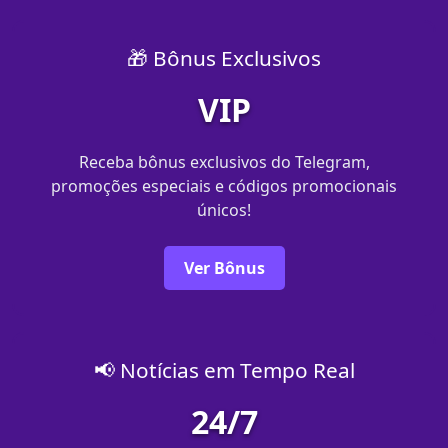
🎁 Bônus Exclusivos
VIP
Receba bônus exclusivos do Telegram,
promoções especiais e códigos promocionais
únicos!
Ver Bônus
📢 Notícias em Tempo Real
24/7