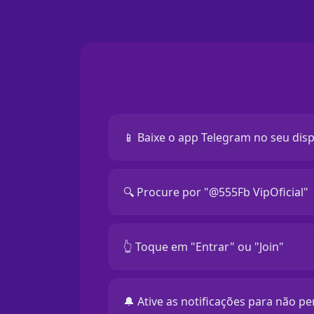
📱 Baixe o app Telegram no seu disp
🔍 Procure por "@555Fb VipOficial"
👆 Toque em "Entrar" ou "Join"
🔔 Ative as notificações para não p