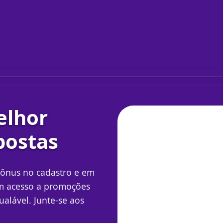
elhor
postas
bônus no cadastro e em
em acesso a promoções
ualável. Junte-se aos