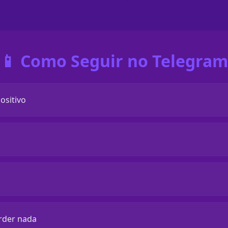
📱 Como Seguir no Telegram
ositivo
erder nada