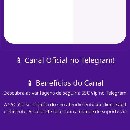
📱 Canal Oficial no Telegram!
📱 Benefícios do Canal
Descubra as vantagens de seguir a 55C Vip no Telegram
A 55C Vip se orgulha do seu atendimento ao cliente ágil
e eficiente. Você pode falar com a equipe de suporte via