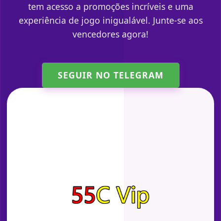
tem acesso a promoções incríveis e uma
experiência de jogo inigualável. Junte-se aos
vencedores agora!
SEGUIR NO TELEGRAM