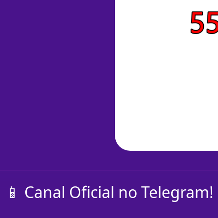
📱 Canal Oficial no Telegram!