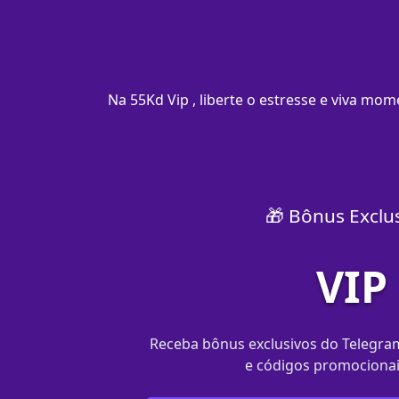
Na 55Kd Vip , liberte o estresse e viva mo
🎁 Bônus Exclu
VIP
Receba bônus exclusivos do Telegra
e códigos promocionai