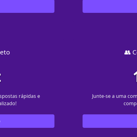
reto
👥 
t
espostas rápidas e
Junte-se a uma com
lizado!
compa
e