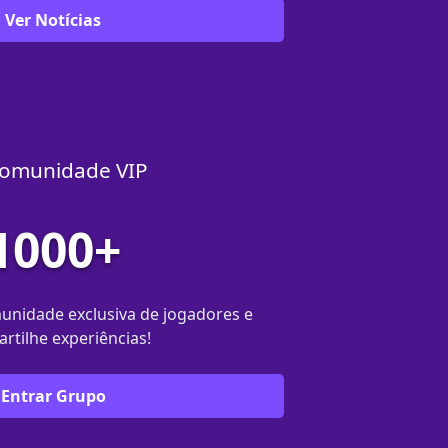
Ver Notícias
Comunidade VIP
1000+
unidade exclusiva de jogadores e
rtilhe experiências!
Entrar Grupo