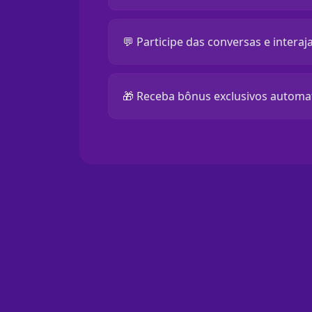
💬 Participe das conversas e interaj
🎁 Receba bônus exclusivos autom