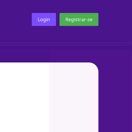
Login
Registrar-se