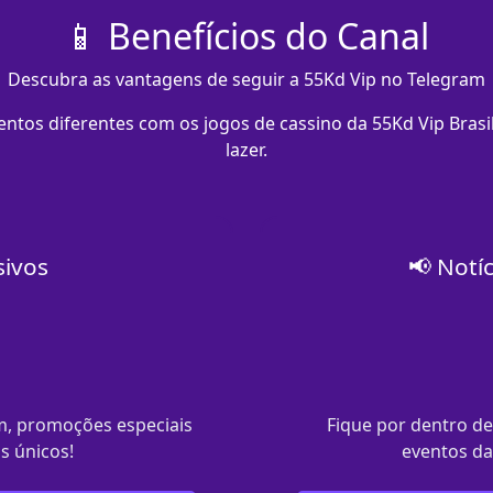
📱 Benefícios do Canal
Descubra as vantagens de seguir a 55Kd Vip no Telegram
mentos diferentes com os jogos de cassino da 55Kd Vip Bra
lazer.
sivos
📢 Notí
m, promoções especiais
Fique por dentro d
s únicos!
eventos da