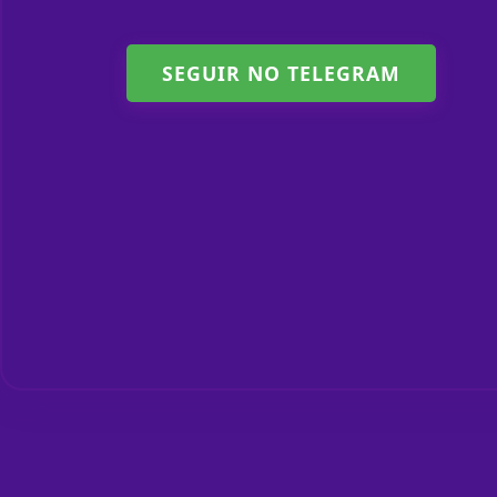
SEGUIR NO TELEGRAM