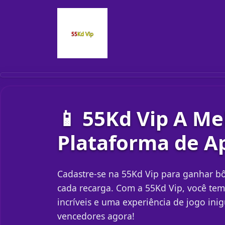
📱 55Kd Vip A Me
Plataforma de A
Cadastre-se na 55Kd Vip para ganhar b
cada recarga. Com a 55Kd Vip, você te
incríveis e uma experiência de jogo inig
vencedores agora!