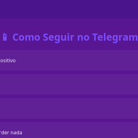
📱 Como Seguir no Telegram
ositivo
erder nada