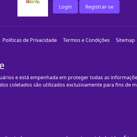
Login
Registrar-se
Políticas de Privacidade
Termos e Condições
Sitemap
de
usuários e está empenhada em proteger todas as informaçõe
os coletados são utilizados exclusivamente para fins de m