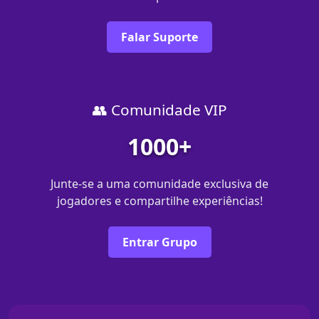
Falar Suporte
👥 Comunidade VIP
1000+
Junte-se a uma comunidade exclusiva de
jogadores e compartilhe experiências!
Entrar Grupo