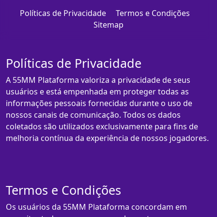
Políticas de Privacidade
Termos e Condições
Sitemap
Políticas de Privacidade
A 55MM Plataforma valoriza a privacidade de seus
usuários e está empenhada em proteger todas as
informações pessoais fornecidas durante o uso de
nossos canais de comunicação. Todos os dados
coletados são utilizados exclusivamente para fins de
melhoria contínua da experiência de nossos jogadores.
Termos e Condições
Os usuários da 55MM Plataforma concordam em