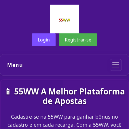
Login
Registrar-se
Menu
📱 55WW A Melhor Plataforma
de Apostas
Cadastre-se na 55WW para ganhar bônus no
cadastro e em cada recarga. Com a 55WW, você