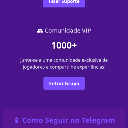
Falar Suporte
👥 Comunidade VIP
1000+
Junte-se a uma comunidade exclusiva de
jogadores e compartilhe experiências!
Entrar Grupo
📱 Como Seguir no Telegram