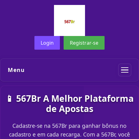
Login
Registrar-se
Menu
📱 567Br A Melhor Plataforma
de Apostas
Cadastre-se na 567Br para ganhar bônus no
cadastro e em cada recarga. Com a 567Br, você