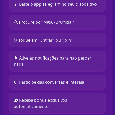
📱 Baixe o app Telegram no seu dispositivo
🔍 Procure por "@567BrOficial"
👆 Toque em "Entrar" ou "Join"
🔔 Ative as notificações para não perder
nada
💬 Participe das conversas e interaja
🎁 Receba bônus exclusivos
automaticamente