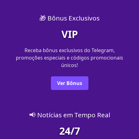
🎁 Bônus Exclusivos
VIP
Receba bônus exclusivos do Telegram,
promoções especiais e códigos promocionais
únicos!
Ver Bônus
📢 Notícias em Tempo Real
24/7