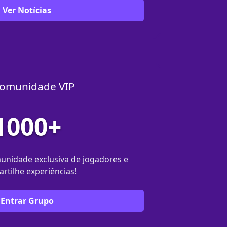
Ver Notícias
Comunidade VIP
1000+
unidade exclusiva de jogadores e
rtilhe experiências!
Entrar Grupo