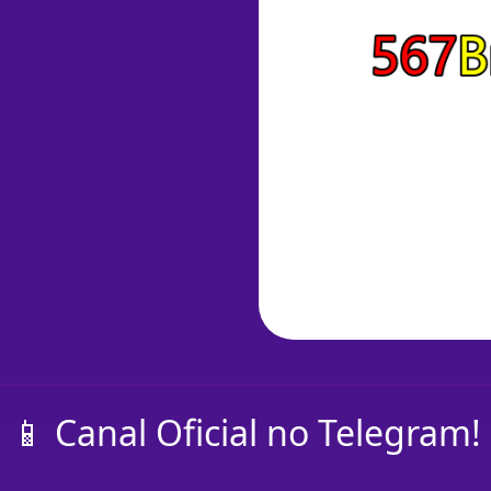
📱 Canal Oficial no Telegram!