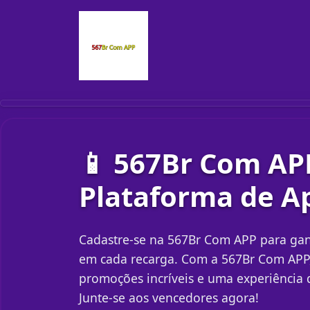
📱 567Br Com AP
Plataforma de A
Cadastre-se na 567Br Com APP para gan
em cada recarga. Com a 567Br Com APP,
promoções incríveis e uma experiência d
Junte-se aos vencedores agora!