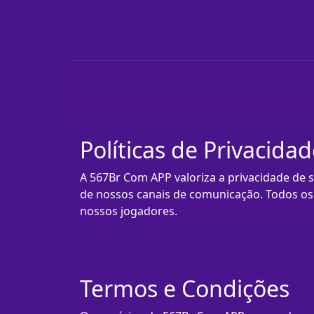
Políticas de Privacida
A 567Br Com APP valoriza a privacidade de
de nossos canais de comunicação. Todos os 
nossos jogadores.
Termos e Condições