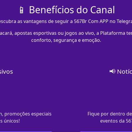
📱 Benefícios do Canal
scubra as vantagens de seguir a 567Br Com APP no Teleg
, bacará, apostas esportivas ou jogos ao vivo, a Plataforma
conforto, segurança e emoção.
sivos
📢 Notí
m, promoções especiais
Fique por dentro d
s únicos!
eventos da 56