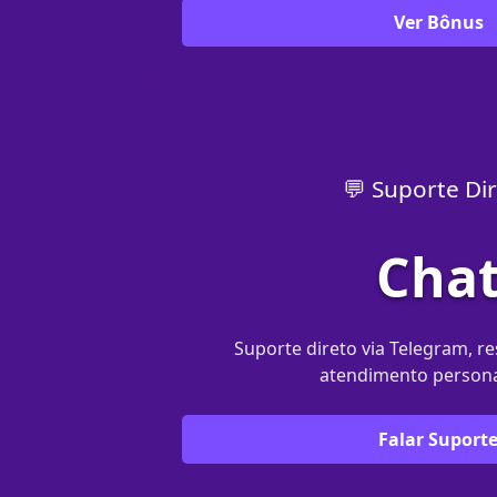
Ver Bônus
💬 Suporte Di
Cha
Suporte direto via Telegram, r
atendimento persona
Falar Suport