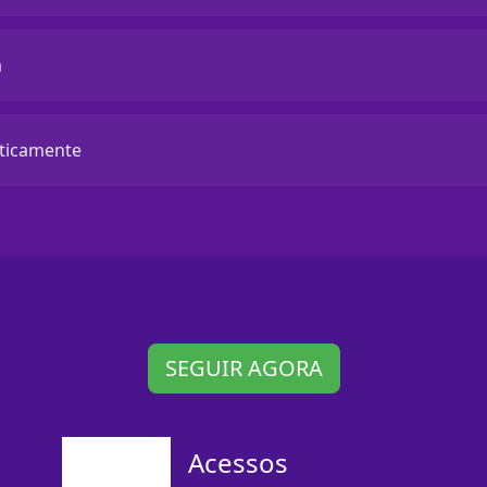
a
aticamente
SEGUIR AGORA
Acessos