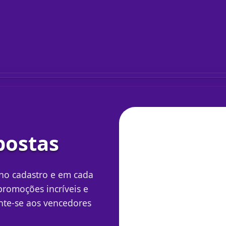
postas
no cadastro e em cada
promoções incríveis e
unte-se aos vencedores