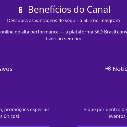
📱 Benefícios do Canal
Descubra as vantagens de seguir a 56D no Telegram
online de alta performance — a plataforma 56D Brasil conv
diversão sem fim.
sivos
📢 Notí
m, promoções especiais
Fique por dentro d
s únicos!
eventos