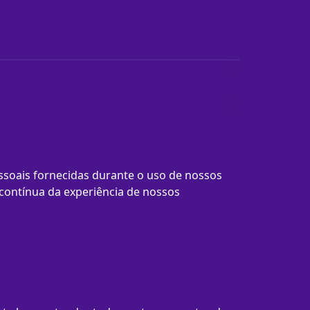
ssoais fornecidas durante o uso de nossos
 contínua da experiência de nossos