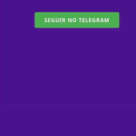
SEGUIR NO TELEGRAM