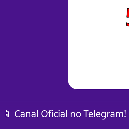
📱 Canal Oficial no Telegram!