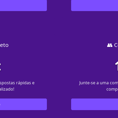
reto
👥 
t
espostas rápidas e
Junte-se a uma com
lizado!
compa
e