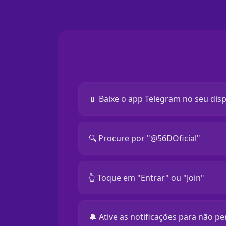
📱 Baixe o app Telegram no seu disp
🔍 Procure por "@56DOficial"
👆 Toque em "Entrar" ou "Join"
🔔 Ative as notificações para não p