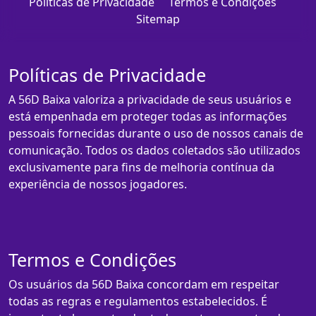
Políticas de Privacidade
Termos e Condições
Sitemap
Políticas de Privacidade
A 56D Baixa valoriza a privacidade de seus usuários e
está empenhada em proteger todas as informações
pessoais fornecidas durante o uso de nossos canais de
comunicação. Todos os dados coletados são utilizados
exclusivamente para fins de melhoria contínua da
experiência de nossos jogadores.
Termos e Condições
Os usuários da 56D Baixa concordam em respeitar
todas as regras e regulamentos estabelecidos. É