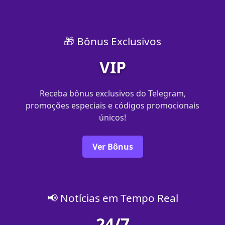
🎁 Bônus Exclusivos
VIP
Receba bônus exclusivos do Telegram,
promoções especiais e códigos promocionais
únicos!
Ver Bônus
📢 Notícias em Tempo Real
24/7