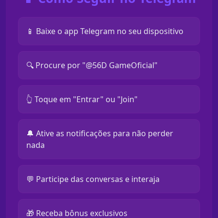
📱 Baixe o app Telegram no seu dispositivo
🔍 Procure por "@56D GameOficial"
👆 Toque em "Entrar" ou "Join"
🔔 Ative as notificações para não perder
nada
💬 Participe das conversas e interaja
🎁 Receba bônus exclusivos