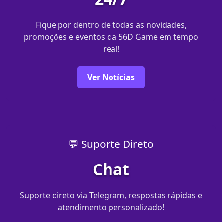
Fique por dentro de todas as novidades,
promoções e eventos da 56D Game em tempo
real!
Ver Notícias
💬 Suporte Direto
Chat
Suporte direto via Telegram, respostas rápidas e
atendimento personalizado!