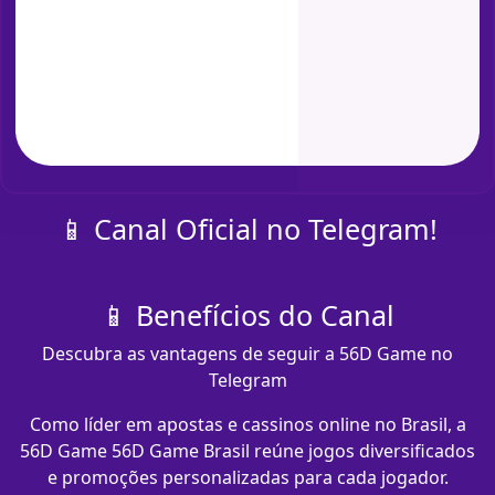
📱 Canal Oficial no Telegram!
📱 Benefícios do Canal
Descubra as vantagens de seguir a 56D Game no
Telegram
Como líder em apostas e cassinos online no Brasil, a
56D Game 56D Game Brasil reúne jogos diversificados
e promoções personalizadas para cada jogador.