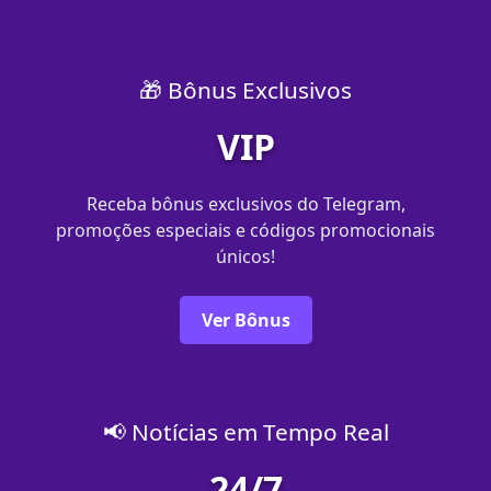
🎁 Bônus Exclusivos
VIP
Receba bônus exclusivos do Telegram,
promoções especiais e códigos promocionais
únicos!
Ver Bônus
📢 Notícias em Tempo Real
24/7