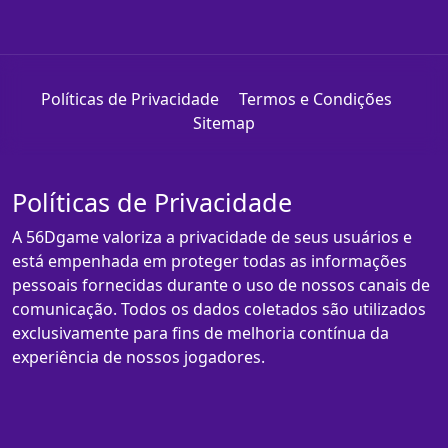
Políticas de Privacidade
Termos e Condições
Sitemap
Políticas de Privacidade
A 56Dgame valoriza a privacidade de seus usuários e
está empenhada em proteger todas as informações
pessoais fornecidas durante o uso de nossos canais de
comunicação. Todos os dados coletados são utilizados
exclusivamente para fins de melhoria contínua da
experiência de nossos jogadores.