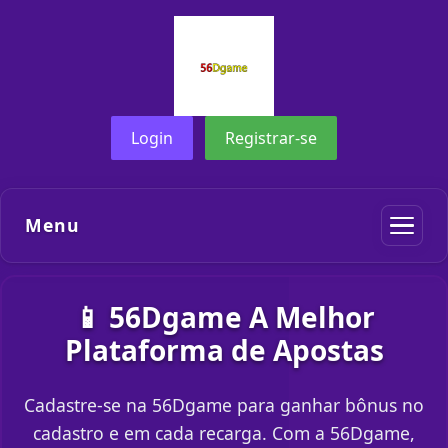
Login
Registrar-se
Menu
📱 56Dgame A Melhor
Plataforma de Apostas
Cadastre-se na 56Dgame para ganhar bônus no
cadastro e em cada recarga. Com a 56Dgame,