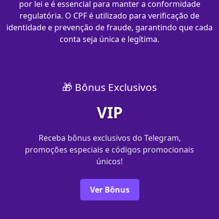
por lei e é essencial para manter a conformidade
regulatória. O CPF é utilizado para verificação de
identidade e prevenção de fraude, garantindo que cada
conta seja única e legítima.
🎁 Bônus Exclusivos
VIP
Receba bônus exclusivos do Telegram,
promoções especiais e códigos promocionais
únicos!
Ver Bônus