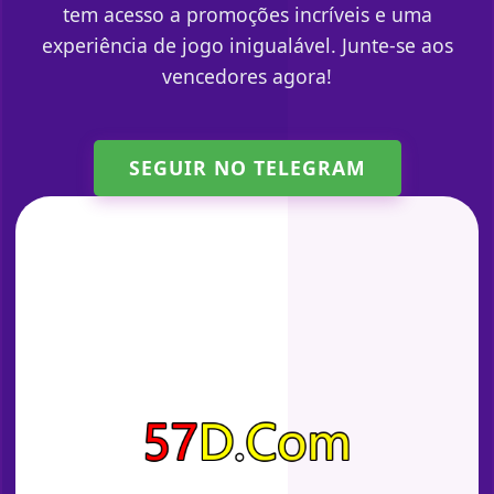
tem acesso a promoções incríveis e uma
experiência de jogo inigualável. Junte-se aos
vencedores agora!
SEGUIR NO TELEGRAM