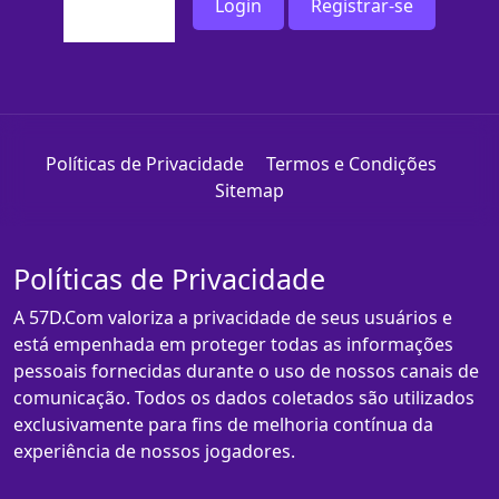
Login
Registrar-se
Políticas de Privacidade
Termos e Condições
Sitemap
Políticas de Privacidade
A 57D.Com valoriza a privacidade de seus usuários e
está empenhada em proteger todas as informações
pessoais fornecidas durante o uso de nossos canais de
comunicação. Todos os dados coletados são utilizados
exclusivamente para fins de melhoria contínua da
experiência de nossos jogadores.