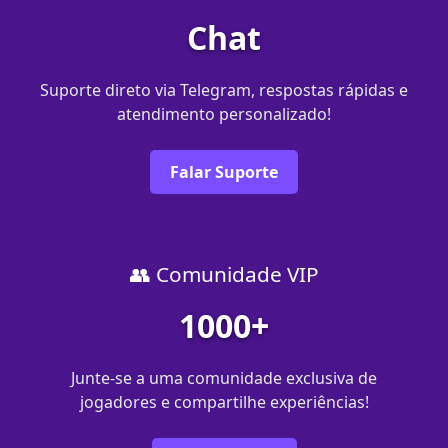
Chat
Suporte direto via Telegram, respostas rápidas e
atendimento personalizado!
Falar Suporte
👥 Comunidade VIP
1000+
Junte-se a uma comunidade exclusiva de
jogadores e compartilhe experiências!