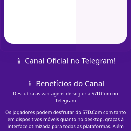
📱 Canal Oficial no Telegram!
📱 Benefícios do Canal
Descubra as vantagens de seguir a 57D.Com no
Telegram
Os jogadores podem desfrutar do 57D.Com com​ tanto
em dispositivos móveis quanto no desktop, graças à
interface otimizada para todas as plataformas. Além