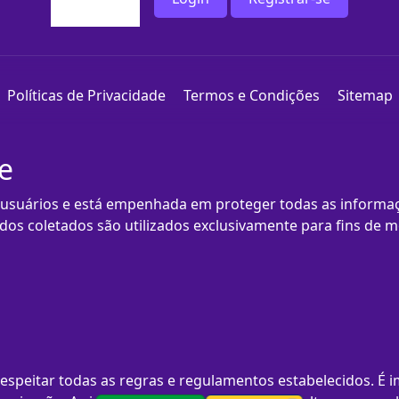
Políticas de Privacidade
Termos e Condições
Sitemap
de
s usuários e está empenhada em proteger todas as informaç
os coletados são utilizados exclusivamente para fins de m
peitar todas as regras e regulamentos estabelecidos. É i