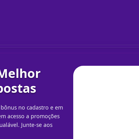
Melhor
postas
 bônus no cadastro e em
tem acesso a promoções
ualável. Junte-se aos