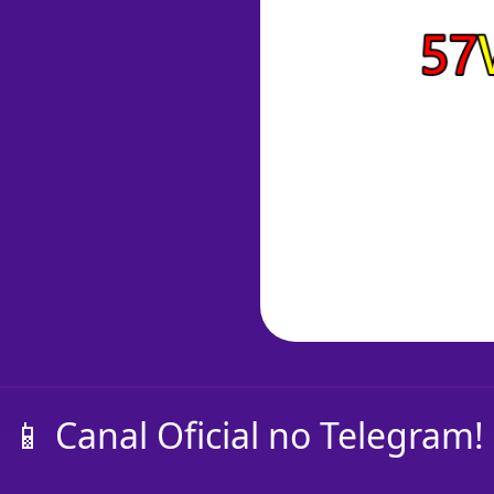
📱 Canal Oficial no Telegram!