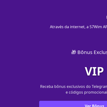
Através da internet, a 57Wim A
🎁 Bônus Exclu
VIP
Receba bônus exclusivos do Telegra
e códigos promocionai
Ver Bônus