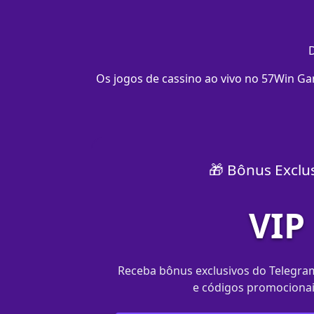
Os jogos de cassino ao vivo no 57Win Ga
🎁 Bônus Exclu
VIP
Receba bônus exclusivos do Telegra
e códigos promocionai