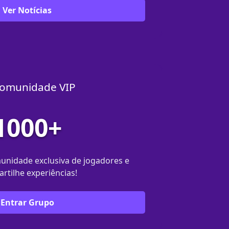
Ver Notícias
Comunidade VIP
1000+
unidade exclusiva de jogadores e
rtilhe experiências!
Entrar Grupo