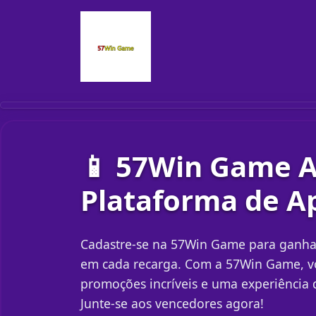
📱 57Win Game 
Plataforma de A
Cadastre-se na 57Win Game para ganha
em cada recarga. Com a 57Win Game, v
promoções incríveis e uma experiência d
Junte-se aos vencedores agora!