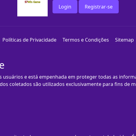
Login
Registrar-se
Políticas de Privacidade
Termos e Condições
Sitemap
de
us usuários e está empenhada em proteger todas as inform
os coletados são utilizados exclusivamente para fins de m