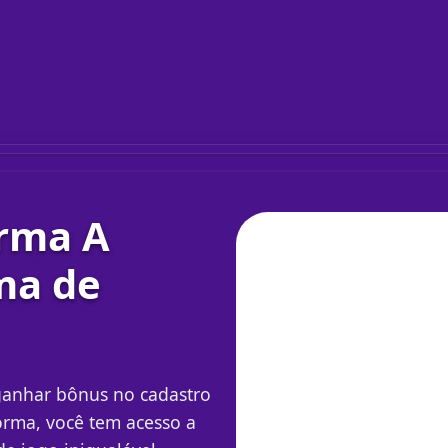
orma A
ma de
ganhar bônus no cadastro
orma, você tem acesso a