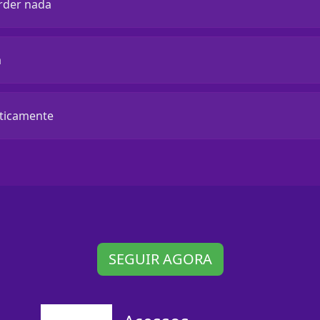
erder nada
a
aticamente
SEGUIR AGORA