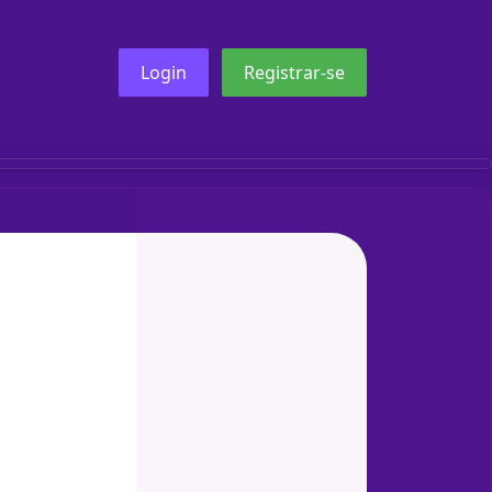
Login
Registrar-se