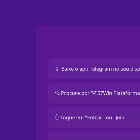
📱 Baixe o app Telegram no seu disp
🔍 Procure por "@57Win PlataformaO
👆 Toque em "Entrar" ou "Join"