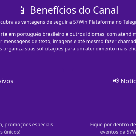
📱 Benefícios do Canal
cubra as vantagens de seguir a 57Win Plataforma no Tele
orte em português brasileiro e outros idiomas, com atendim
nviar mensagens de texto, imagens e até mesmo fazer chama
ts organiza suas solicitações para um atendimento mais efic
sivos
📢 Notí
m, promoções especiais
Fique por dentro d
s únicos!
eventos da 57W