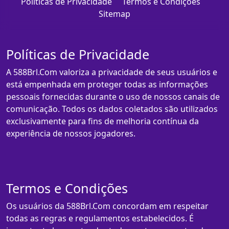
Políticas de Privacidade
Termos e Condições
Sitemap
Políticas de Privacidade
A 588Brl.Com valoriza a privacidade de seus usuários e
está empenhada em proteger todas as informações
pessoais fornecidas durante o uso de nossos canais de
comunicação. Todos os dados coletados são utilizados
exclusivamente para fins de melhoria contínua da
experiência de nossos jogadores.
Termos e Condições
Os usuários da 588Brl.Com concordam em respeitar
todas as regras e regulamentos estabelecidos. É