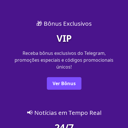
🎁 Bônus Exclusivos
VIP
Receba bônus exclusivos do Telegram,
promoções especiais e códigos promocionais
únicos!
Ver Bônus
📢 Notícias em Tempo Real
24/7