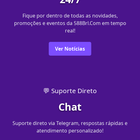
Fique por dentro de todas as novidades,
promoções e eventos da 588Brl.Com em tempo
real!
Ver Notícias
💬 Suporte Direto
Chat
Suporte direto via Telegram, respostas rápidas e
atendimento personalizado!