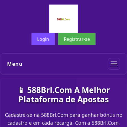
Login
Registrar-se
Menu
📱 588Brl.Com A Melhor
Plataforma de Apostas
Cadastre-se na 588Brl.Com para ganhar bônus no
cadastro e em cada recarga. Com a 588Brl.Com,