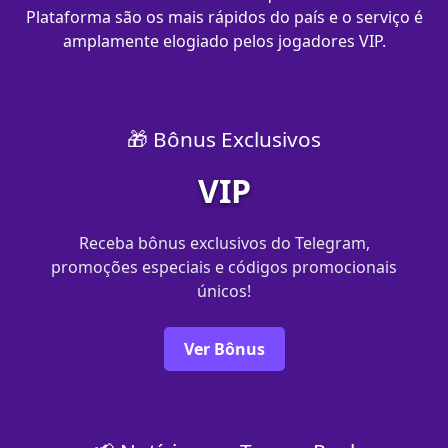
Plataforma são os mais rápidos do país e o serviço é
amplamente elogiado pelos jogadores VIP.
🎁 Bônus Exclusivos
VIP
Receba bônus exclusivos do Telegram,
promoções especiais e códigos promocionais
únicos!
Ver Bônus