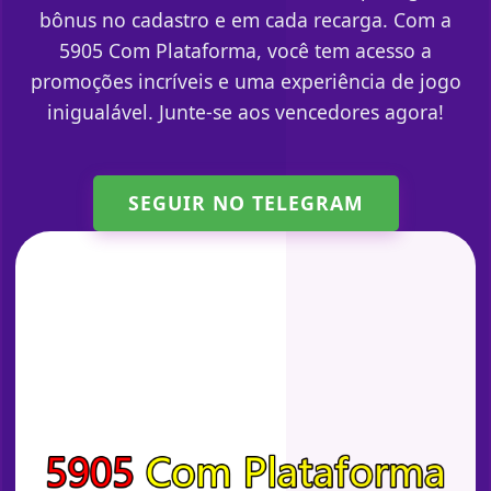
bônus no cadastro e em cada recarga. Com a
5905 Com Plataforma, você tem acesso a
promoções incríveis e uma experiência de jogo
inigualável. Junte-se aos vencedores agora!
SEGUIR NO TELEGRAM