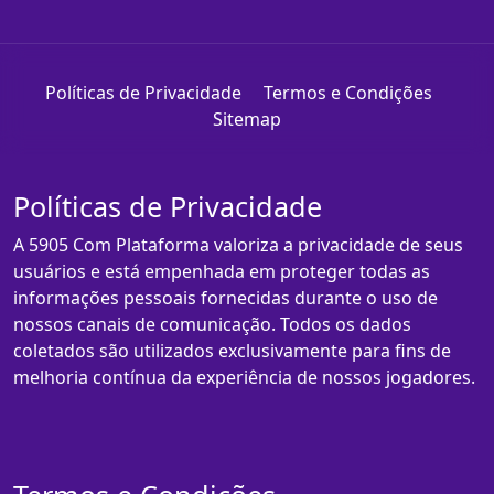
Políticas de Privacidade
Termos e Condições
Sitemap
Políticas de Privacidade
A 5905 Com Plataforma valoriza a privacidade de seus
usuários e está empenhada em proteger todas as
informações pessoais fornecidas durante o uso de
nossos canais de comunicação. Todos os dados
coletados são utilizados exclusivamente para fins de
melhoria contínua da experiência de nossos jogadores.