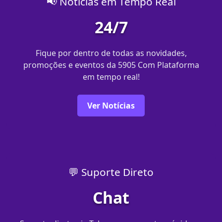
📢 Notícias em Tempo Real
24/7
Fique por dentro de todas as novidades,
promoções e eventos da 5905 Com Plataforma
em tempo real!
Ver Notícias
💬 Suporte Direto
Chat