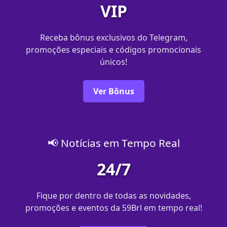
VIP
Receba bônus exclusivos do Telegram,
promoções especiais e códigos promocionais
únicos!
Ver Bônus
📢 Notícias em Tempo Real
24/7
Fique por dentro de todas as novidades,
promoções e eventos da 59Brl em tempo real!