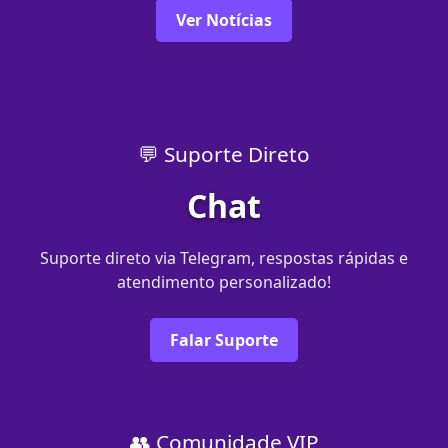
Ver Notícias
💬 Suporte Direto
Chat
Suporte direto via Telegram, respostas rápidas e
atendimento personalizado!
Falar Suporte
👥 Comunidade VIP