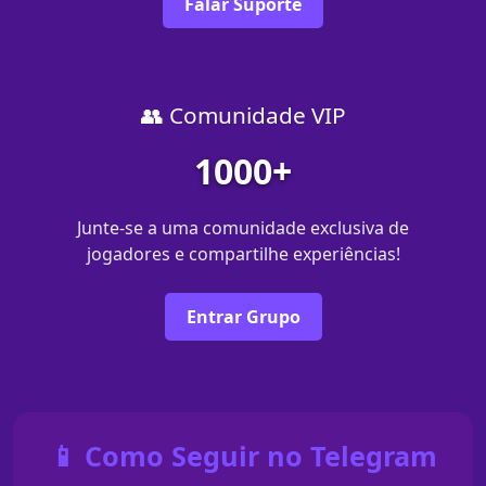
Falar Suporte
👥 Comunidade VIP
1000+
Junte-se a uma comunidade exclusiva de
jogadores e compartilhe experiências!
Entrar Grupo
📱 Como Seguir no Telegram