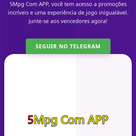
5Mpg Com APP, você tem acesso a promoções
incríveis e uma experiência de jogo inigualável.
Junte-se aos vencedores agora!
SEGUIR NO TELEGRAM