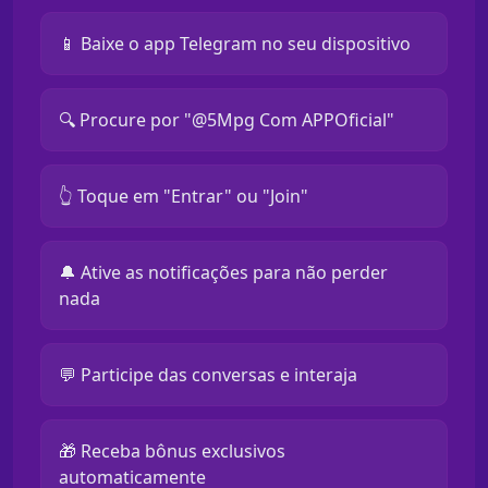
📱 Baixe o app Telegram no seu dispositivo
🔍 Procure por "@5Mpg Com APPOficial"
👆 Toque em "Entrar" ou "Join"
🔔 Ative as notificações para não perder
nada
💬 Participe das conversas e interaja
🎁 Receba bônus exclusivos
automaticamente