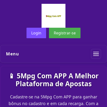
Login
Registrar-se
Menu
📱 5Mpg Com APP A Melhor
Plataforma de Apostas
Cadastre-se na 5Mpg Com APP para ganhar
bônus no cadastro e em cada recarga. Com a