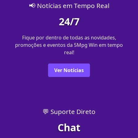
📢 Notícias em Tempo Real
24/7
Fique por dentro de todas as novidades,
promoções e eventos da 5Mpg Win em tempo
real!
Ver Notícias
💬 Suporte Direto
Chat