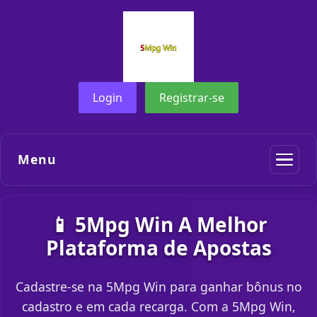
Login
Registrar-se
Menu
📱 5Mpg Win A Melhor
Plataforma de Apostas
Cadastre-se na 5Mpg Win para ganhar bônus no
cadastro e em cada recarga. Com a 5Mpg Win,