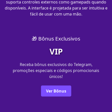
suporta controles externos como gamepads quando
disponíveis. A interface é projetada para ser intuitiva e
fácil de usar com uma mão.
🎁 Bônus Exclusivos
VIP
Receba bônus exclusivos do Telegram,
promoções especiais e códigos promocionais
únicos!
Ver Bônus