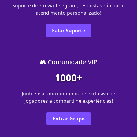
Suporte direto via Telegram, respostas rápidas e
atendimento personalizado!
Falar Suporte
👥 Comunidade VIP
1000+
Junte-se a uma comunidade exclusiva de
jogadores e compartilhe experiências!
Entrar Grupo