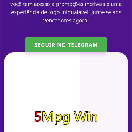
você tem acesso a promoções incríveis e uma
experiência de jogo inigualável. Junte-se aos
vencedores agora!
SEGUIR NO TELEGRAM