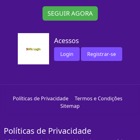
SEGUIR AGORA
Acessos
Login
Registrar-se
Políticas de Privacidade
Termos e Condições
Sitemap
Políticas de Privacidade