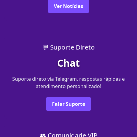
Ver Notícias
💬 Suporte Direto
Chat
Suporte direto via Telegram, respostas rápidas e
atendimento personalizado!
Falar Suporte
👥 Comunidade VIP