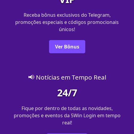
Receba bônus exclusivos do Telegram,
promoções especiais e códigos promocionais
únicos!
Ver Bônus
📢 Notícias em Tempo Real
24/7
Fique por dentro de todas as novidades,
promoções e eventos da 5Win Login em tempo
real!