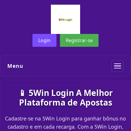
Login
Registrar-se
Menu
📱 5Win Login A Melhor
Plataforma de Apostas
Cadastre-se na 5Win Login para ganhar bônus no
cadastro e em cada recarga. Com a 5Win Login,