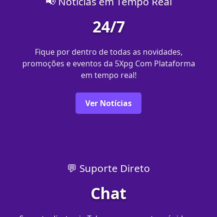
📢 Notícias em Tempo Real
24/7
Fique por dentro de todas as novidades,
promoções e eventos da 5Xpg Com Plataforma
em tempo real!
Ver Notícias
💬 Suporte Direto
Chat