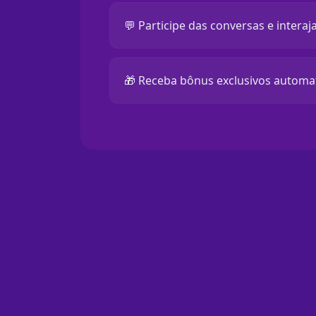
💬 Participe das conversas e interaj
🎁 Receba bônus exclusivos autom