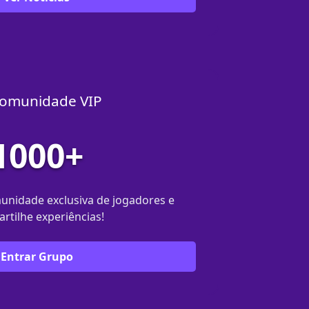
Comunidade VIP
1000+
unidade exclusiva de jogadores e
rtilhe experiências!
Entrar Grupo