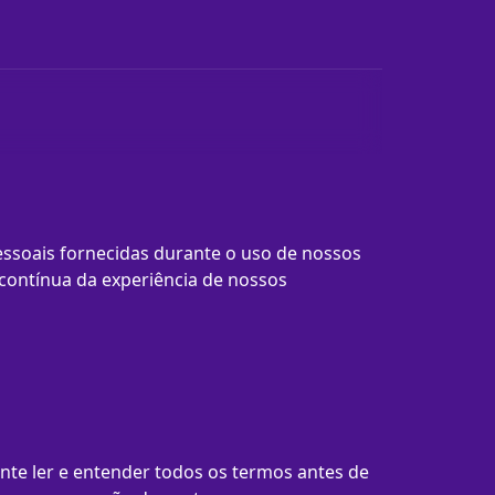
essoais fornecidas durante o uso de nossos
 contínua da experiência de nossos
nte ler e entender todos os termos antes de