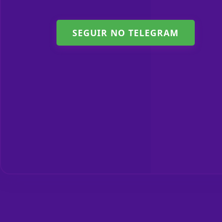
SEGUIR NO TELEGRAM