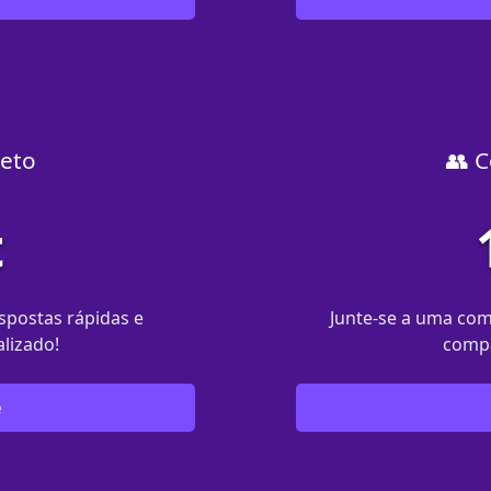
reto
👥 
t
espostas rápidas e
Junte-se a uma com
lizado!
compa
e