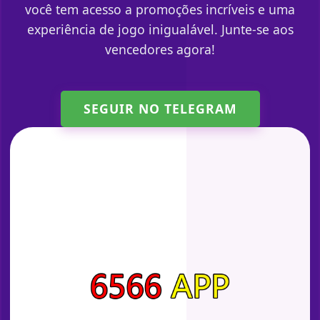
você tem acesso a promoções incríveis e uma
experiência de jogo inigualável. Junte-se aos
vencedores agora!
SEGUIR NO TELEGRAM