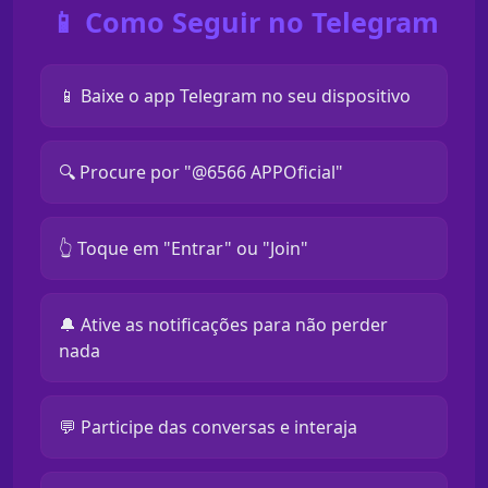
📱 Como Seguir no Telegram
📱 Baixe o app Telegram no seu dispositivo
🔍 Procure por "@6566 APPOficial"
👆 Toque em "Entrar" ou "Join"
🔔 Ative as notificações para não perder
nada
💬 Participe das conversas e interaja