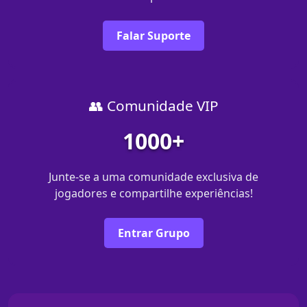
Falar Suporte
👥 Comunidade VIP
1000+
Junte-se a uma comunidade exclusiva de
jogadores e compartilhe experiências!
Entrar Grupo