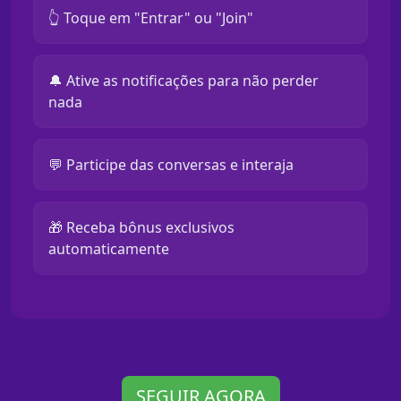
👆 Toque em "Entrar" ou "Join"
🔔 Ative as notificações para não perder
nada
💬 Participe das conversas e interaja
🎁 Receba bônus exclusivos
automaticamente
SEGUIR AGORA