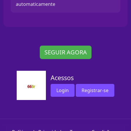
automaticamente
SEGUIR AGORA
Acessos
Login
Registrar-se