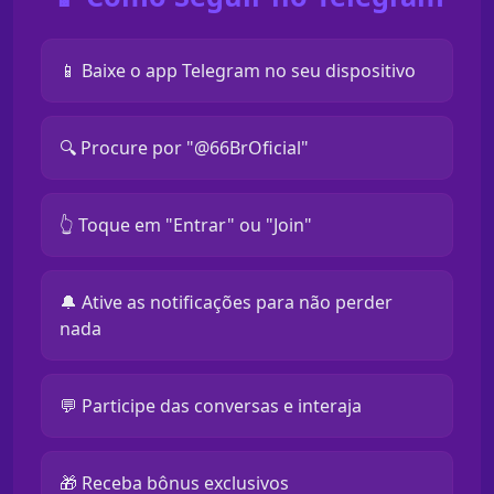
📱 Baixe o app Telegram no seu dispositivo
🔍 Procure por "@66BrOficial"
👆 Toque em "Entrar" ou "Join"
🔔 Ative as notificações para não perder
nada
💬 Participe das conversas e interaja
🎁 Receba bônus exclusivos