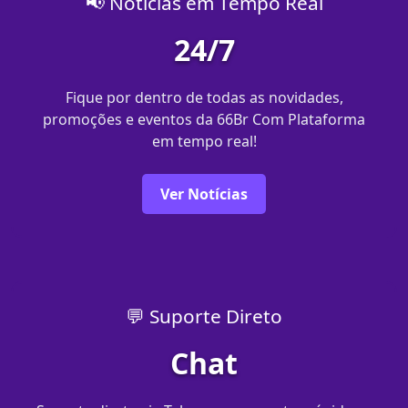
📢 Notícias em Tempo Real
24/7
Fique por dentro de todas as novidades,
promoções e eventos da 66Br Com Plataforma
em tempo real!
Ver Notícias
💬 Suporte Direto
Chat