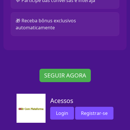
💬 Participe das conversas e interaja
🎁 Receba bônus exclusivos
automaticamente
SEGUIR AGORA
Acessos
Login
Registrar-se