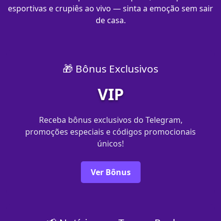
esportivas e crupiês ao vivo — sinta a emoção sem sair
de casa.
🎁 Bônus Exclusivos
VIP
Receba bônus exclusivos do Telegram,
promoções especiais e códigos promocionais
únicos!
Ver Bônus