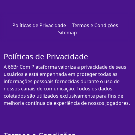
Políticas de Privacidade
Termos e Condições
Sitemap
Políticas de Privacidade
A 66Br Com Plataforma valoriza a privacidade de seus
usuários e está empenhada em proteger todas as
informações pessoais fornecidas durante o uso de
nossos canais de comunicação. Todos os dados
coletados são utilizados exclusivamente para fins de
melhoria contínua da experiência de nossos jogadores.