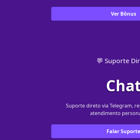
Ver Bônus
💬 Suporte Di
Cha
Suporte direto via Telegram, r
atendimento persona
Falar Suport