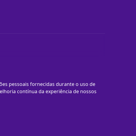
ões pessoais fornecidas durante o uso de
elhoria contínua da experiência de nossos