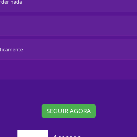
erder nada
a
aticamente
SEGUIR AGORA