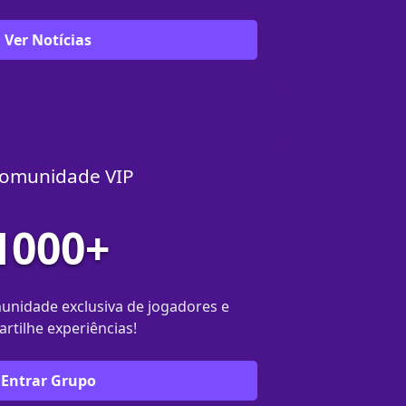
Ver Notícias
Comunidade VIP
1000+
unidade exclusiva de jogadores e
rtilhe experiências!
Entrar Grupo