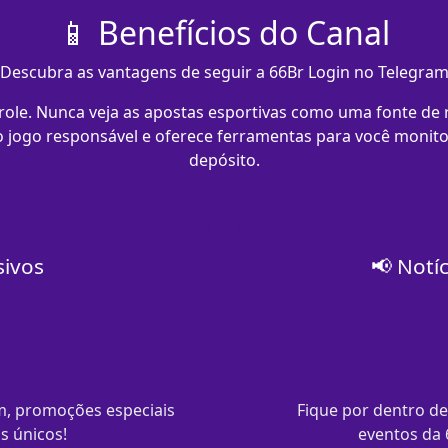
📱 Benefícios do Canal
Descubra as vantagens de seguir a 66Br Login no Telegra
role. Nunca veja as apostas esportivas como uma fonte de
o jogo responsável e oferece ferramentas para você monit
depósito.
sivos
📢 Notí
m, promoções especiais
Fique por dentro d
s únicos!
eventos da 