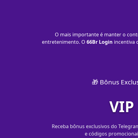
O mais importante é manter o cont
entretenimento. O
66Br Login
incentiva 
🎁 Bônus Exclu
VIP
Receba bônus exclusivos do Telegra
e códigos promocionai