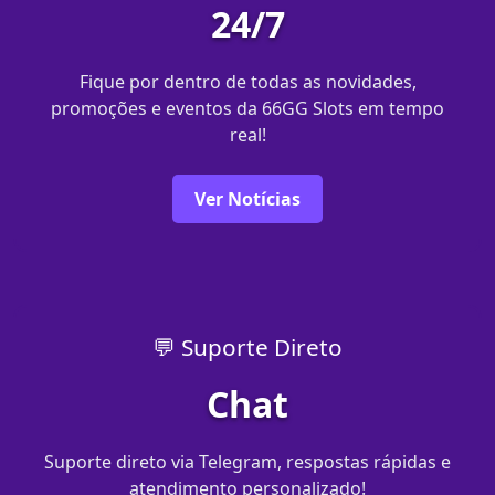
24/7
Fique por dentro de todas as novidades,
promoções e eventos da 66GG Slots em tempo
real!
Ver Notícias
💬 Suporte Direto
Chat
Suporte direto via Telegram, respostas rápidas e
atendimento personalizado!