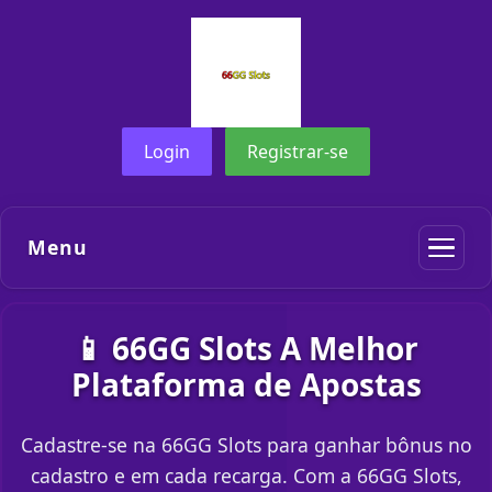
Login
Registrar-se
Menu
📱 66GG Slots A Melhor
Plataforma de Apostas
Cadastre-se na 66GG Slots para ganhar bônus no
cadastro e em cada recarga. Com a 66GG Slots,