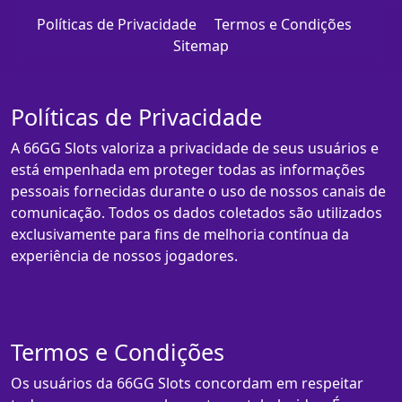
Políticas de Privacidade
Termos e Condições
Sitemap
Políticas de Privacidade
A 66GG Slots valoriza a privacidade de seus usuários e
está empenhada em proteger todas as informações
pessoais fornecidas durante o uso de nossos canais de
comunicação. Todos os dados coletados são utilizados
exclusivamente para fins de melhoria contínua da
experiência de nossos jogadores.
Termos e Condições
Os usuários da 66GG Slots concordam em respeitar