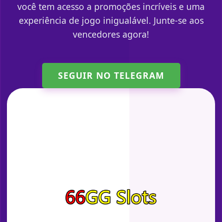
você tem acesso a promoções incríveis e uma
experiência de jogo inigualável. Junte-se aos
vencedores agora!
SEGUIR NO TELEGRAM