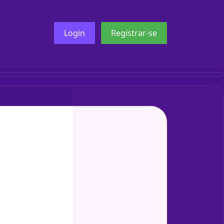
Login
Registrar-se