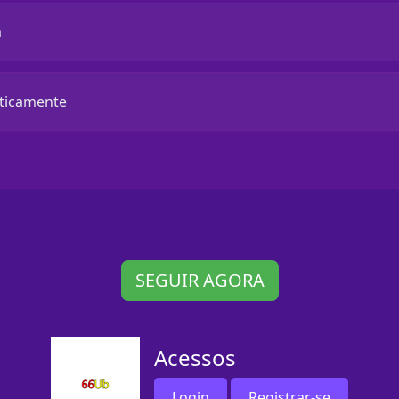
a
aticamente
SEGUIR AGORA
Acessos
Login
Registrar-se