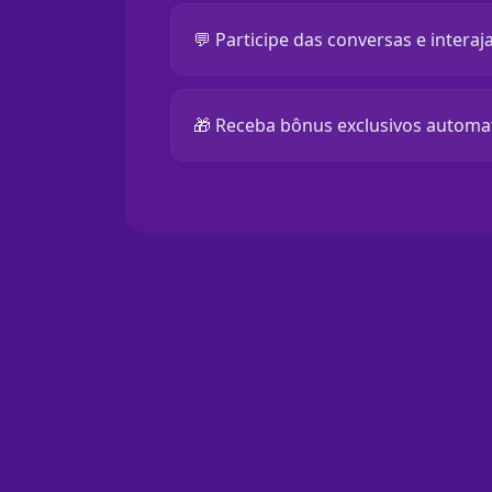
💬 Participe das conversas e interaj
🎁 Receba bônus exclusivos autom