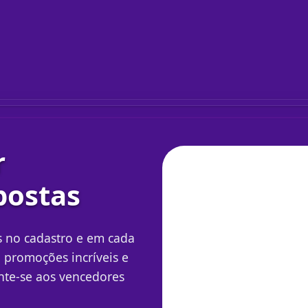
r
postas
 no cadastro e em cada
 promoções incríveis e
unte-se aos vencedores