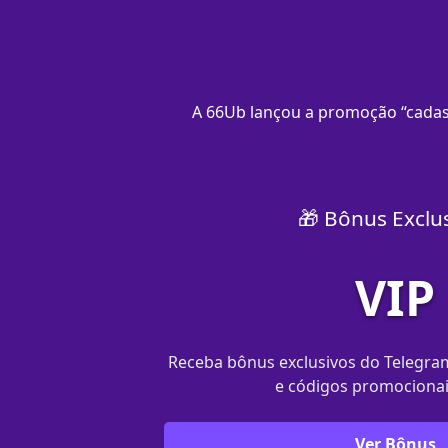
A 66Ub lançou a promoção “cadas
🎁 Bônus Exclu
VIP
Receba bônus exclusivos do Telegra
e códigos promocionai
Ver Bônus