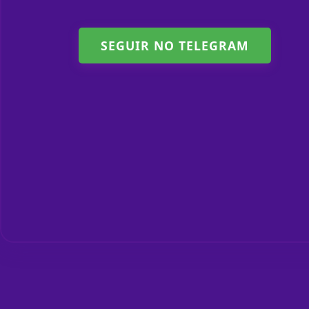
SEGUIR NO TELEGRAM