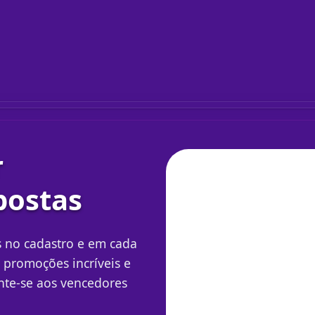
r
postas
 no cadastro e em cada
 promoções incríveis e
unte-se aos vencedores