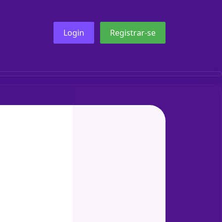
Login
Registrar-se