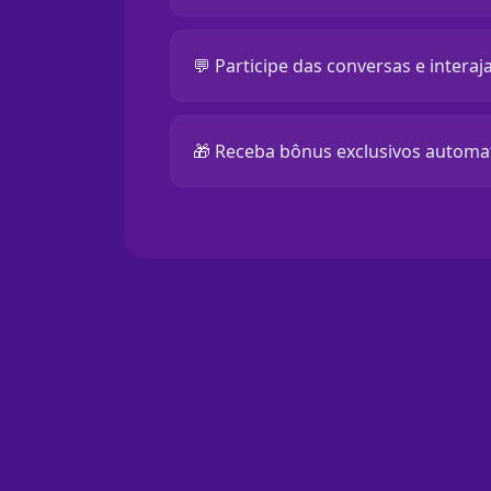
💬 Participe das conversas e interaj
🎁 Receba bônus exclusivos autom