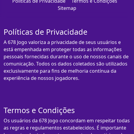
Políticas de Privacidade
Termos e Condições
Sitemap
Políticas de Privacidade
A 678 Jogo valoriza a privacidade de seus usuários e
está empenhada em proteger todas as informações
pessoais fornecidas durante o uso de nossos canais de
comunicação. Todos os dados coletados são utilizados
exclusivamente para fins de melhoria contínua da
experiência de nossos jogadores.
Termos e Condições
Os usuários da 678 Jogo concordam em respeitar todas
as regras e regulamentos estabelecidos. É importante