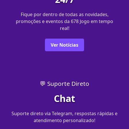
Fique por dentro de todas as novidades,
promoções e eventos da 678 Jogo em tempo
real!
Ver Notícias
💬 Suporte Direto
Chat
Suporte direto via Telegram, respostas rápidas e
atendimento personalizado!