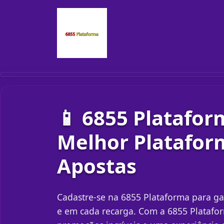
📱 6855 Platafor
Melhor Platafor
Apostas
Cadastre-se na 6855 Plataforma para g
e em cada recarga. Com a 6855 Platafor