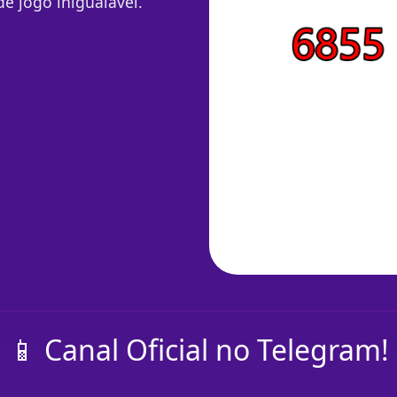
e jogo inigualável.
📱 Canal Oficial no Telegram!