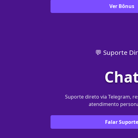
Ver Bônus
💬 Suporte Di
Cha
Suporte direto via Telegram, r
atendimento persona
Falar Suport