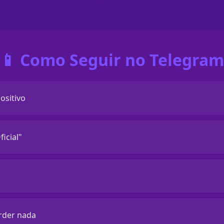
📱 Como Seguir no Telegram
ositivo
icial"
erder nada