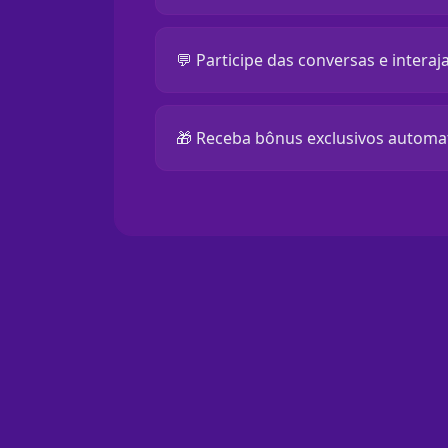
💬 Participe das conversas e interaj
🎁 Receba bônus exclusivos autom