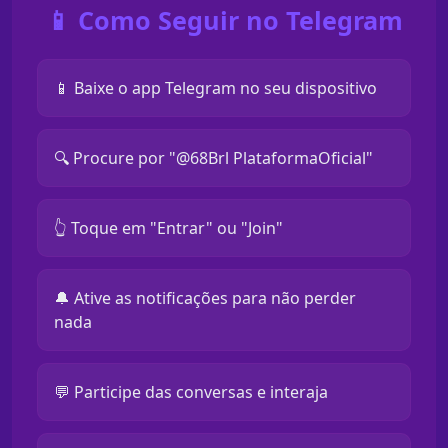
📱 Como Seguir no Telegram
📱 Baixe o app Telegram no seu dispositivo
🔍 Procure por "@68Brl PlataformaOficial"
👆 Toque em "Entrar" ou "Join"
🔔 Ative as notificações para não perder
nada
💬 Participe das conversas e interaja