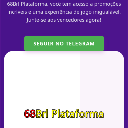
68Brl Plataforma, você tem acesso a promoções
incríveis e uma experiência de jogo inigualável.
Junte-se aos vencedores agora!
SEGUIR NO TELEGRAM