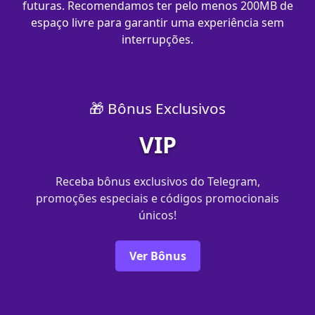
futuras. Recomendamos ter pelo menos 200MB de
espaço livre para garantir uma experiência sem
interrupções.
🎁 Bônus Exclusivos
VIP
Receba bônus exclusivos do Telegram,
promoções especiais e códigos promocionais
únicos!
Ver Bônus