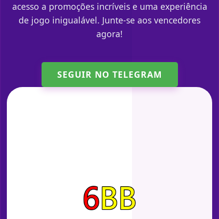
acesso a promoções incríveis e uma experiência
de jogo inigualável. Junte-se aos vencedores
agora!
SEGUIR NO TELEGRAM