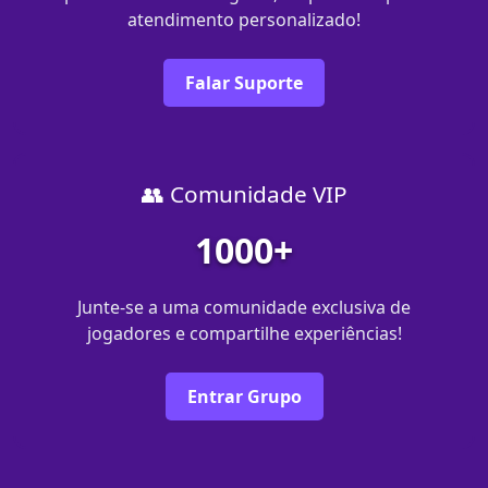
atendimento personalizado!
Falar Suporte
👥 Comunidade VIP
1000+
Junte-se a uma comunidade exclusiva de
jogadores e compartilhe experiências!
Entrar Grupo