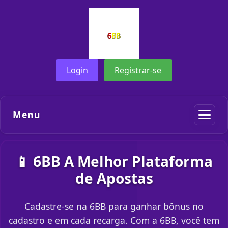
Login
Registrar-se
Menu
📱 6BB A Melhor Plataforma
de Apostas
Cadastre-se na 6BB para ganhar bônus no
cadastro e em cada recarga. Com a 6BB, você tem