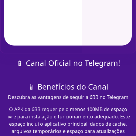
📱 Canal Oficial no Telegram!
📱 Benefícios do Canal
Descubra as vantagens de seguir a 6BB no Telegram
O APK da 6BB requer pelo menos 100MB de espaço
livre para instalação e funcionamento adequado. Este
espaço inclui o aplicativo principal, dados de cache,
arquivos temporários e espaço para atualizações