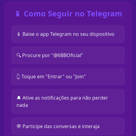
📱 Como Seguir no Telegram
📱 Baixe o app Telegram no seu dispositivo
🔍 Procure por "@6BBOficial"
👆 Toque em "Entrar" ou "Join"
🔔 Ative as notificações para não perder
nada
💬 Participe das conversas e interaja