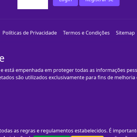
Políticas de Privacidade
Termos e Condições
Sitemap
de
os e está empenhada em proteger todas as informações pes
tados são utilizados exclusivamente para fins de melhoria
odas as regras e regulamentos estabelecidos. É important