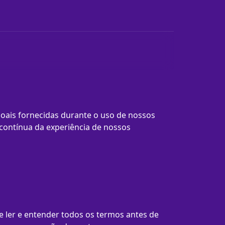
soais fornecidas durante o uso de nossos
 contínua da experiência de nossos
e ler e entender todos os termos antes de