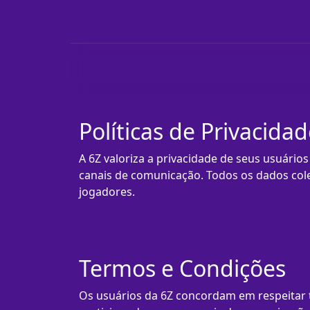
Políticas de Privacida
A 6Z valoriza a privacidade de seus usuári
canais de comunicação. Todos os dados cole
jogadores.
Termos e Condições
Os usuários da 6Z concordam em respeitar t