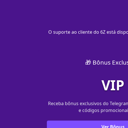
O suporte ao cliente do 6Z está disp
🎁 Bônus Exclu
VIP
Receba bônus exclusivos do Telegra
e códigos promocionai
Ver Bônus