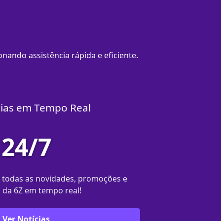
nando assistência rápida e eficiente.
cias em Tempo Real
24/7
e todas as novidades, promoções e
 da 6Z em tempo real!
Ver Notícias