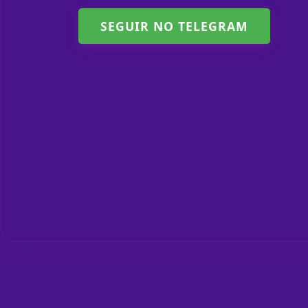
SEGUIR NO TELEGRAM