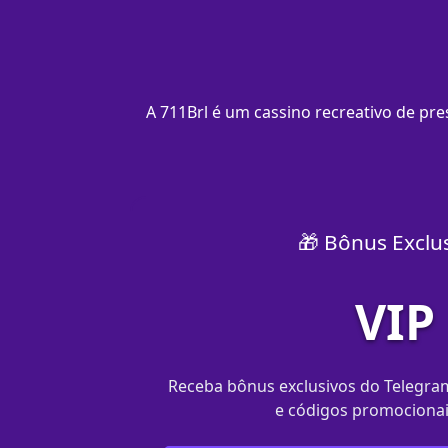
A 711Brl é um cassino recreativo de pre
🎁 Bônus Exclu
VIP
Receba bônus exclusivos do Telegra
e códigos promocionai