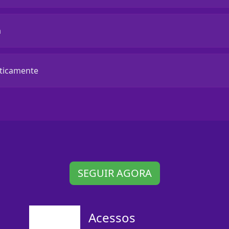
a
aticamente
SEGUIR AGORA
Acessos