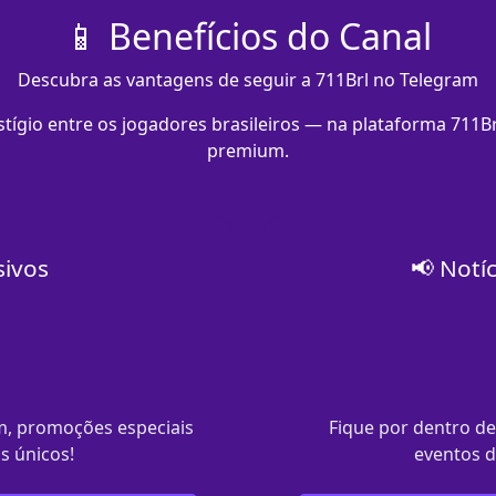
📱 Benefícios do Canal
Descubra as vantagens de seguir a 711Brl no Telegram
stígio entre os jogadores brasileiros — na plataforma 711Brl
premium.
sivos
📢 Notí
m, promoções especiais
Fique por dentro d
s únicos!
eventos d