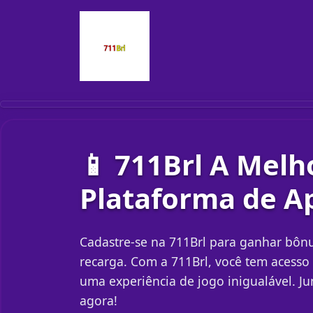
📱 711Brl A Melh
Plataforma de A
Cadastre-se na 711Brl para ganhar bôn
recarga. Com a 711Brl, você tem acesso 
uma experiência de jogo inigualável. J
agora!