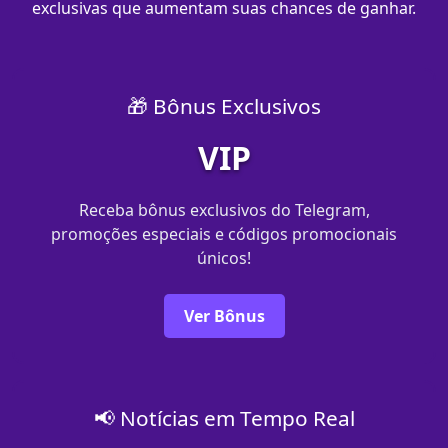
exclusivas que aumentam suas chances de ganhar.
🎁 Bônus Exclusivos
VIP
Receba bônus exclusivos do Telegram,
promoções especiais e códigos promocionais
únicos!
Ver Bônus
📢 Notícias em Tempo Real