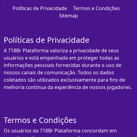
Políticas de Privacidade
Termos e Condições
Sitemap
Políticas de Privacidade
A 718Br Plataforma valoriza a privacidade de seus
usuários e está empenhada em proteger todas as
informações pessoais fornecidas durante o uso de
nossos canais de comunicação. Todos os dados
coletados são utilizados exclusivamente para fins de
melhoria contínua da experiência de nossos jogadores.
Termos e Condições
Os usuários da 718Br Plataforma concordam em