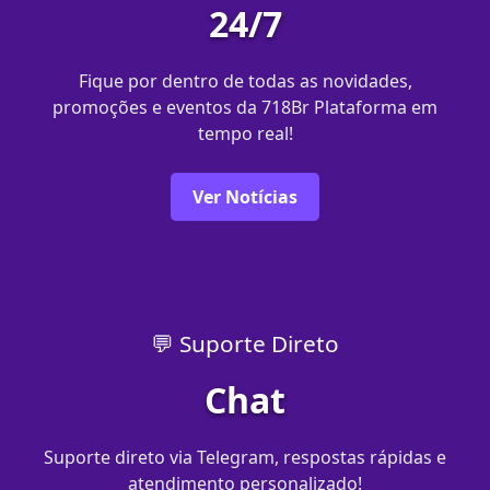
24/7
Fique por dentro de todas as novidades,
promoções e eventos da 718Br Plataforma em
tempo real!
Ver Notícias
💬 Suporte Direto
Chat
Suporte direto via Telegram, respostas rápidas e
atendimento personalizado!