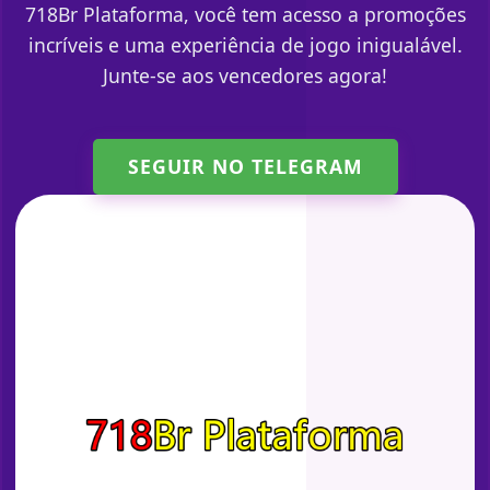
718Br Plataforma, você tem acesso a promoções
incríveis e uma experiência de jogo inigualável.
Junte-se aos vencedores agora!
SEGUIR NO TELEGRAM