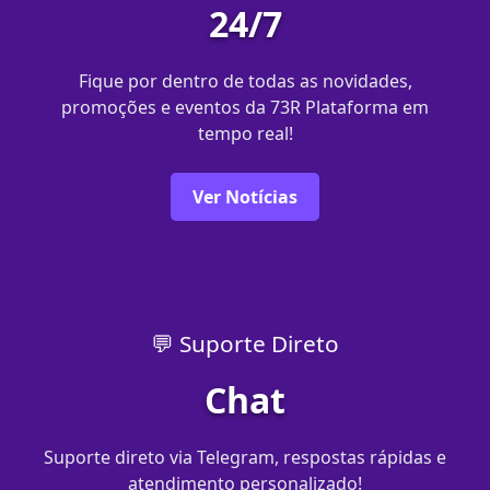
24/7
Fique por dentro de todas as novidades,
promoções e eventos da 73R Plataforma em
tempo real!
Ver Notícias
💬 Suporte Direto
Chat
Suporte direto via Telegram, respostas rápidas e
atendimento personalizado!