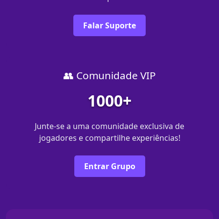
Falar Suporte
👥 Comunidade VIP
1000+
Junte-se a uma comunidade exclusiva de
jogadores e compartilhe experiências!
Entrar Grupo