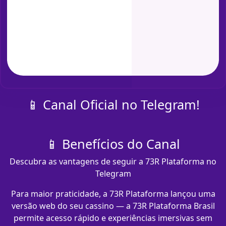
📱 Canal Oficial no Telegram!
📱 Benefícios do Canal
Descubra as vantagens de seguir a 73R Plataforma no
Telegram
Para maior praticidade, a 73R Plataforma lançou uma
versão web do seu cassino — a 73R Plataforma Brasil
permite acesso rápido e experiências imersivas sem