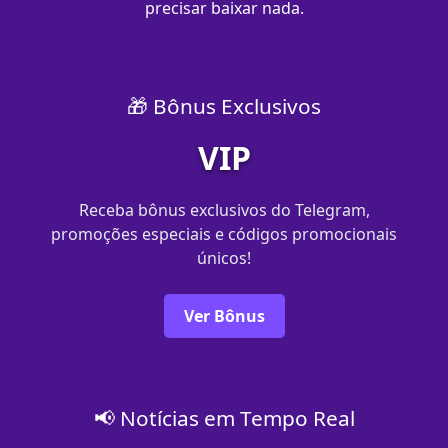
precisar baixar nada.
🎁 Bônus Exclusivos
VIP
Receba bônus exclusivos do Telegram,
promoções especiais e códigos promocionais
únicos!
Ver Bônus
📢 Notícias em Tempo Real