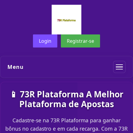
Login
Registrar-se
Menu
📱 73R Plataforma A Melhor
Plataforma de Apostas
Cadastre-se na 73R Plataforma para ganhar
bônus no cadastro e em cada recarga. Com a 73R