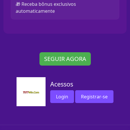
🎁 Receba bônus exclusivos
automaticamente
SEGUIR AGORA
Acessos
Login
Registrar-se