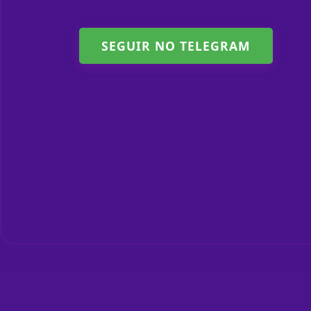
SEGUIR NO TELEGRAM