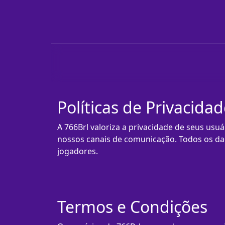
Políticas de Privacida
A 766Brl valoriza a privacidade de seus us
nossos canais de comunicação. Todos os dad
jogadores.
Termos e Condições