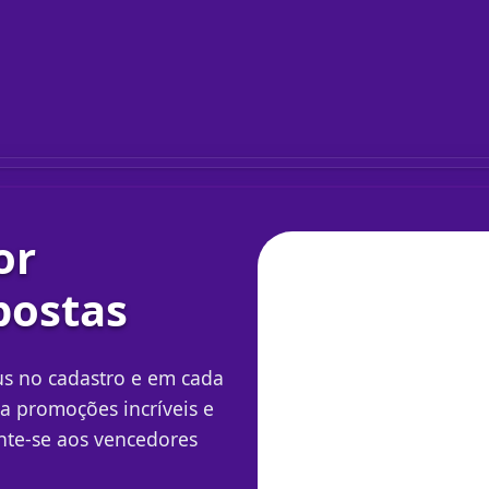
or
postas
us no cadastro e em cada
a promoções incríveis e
unte-se aos vencedores