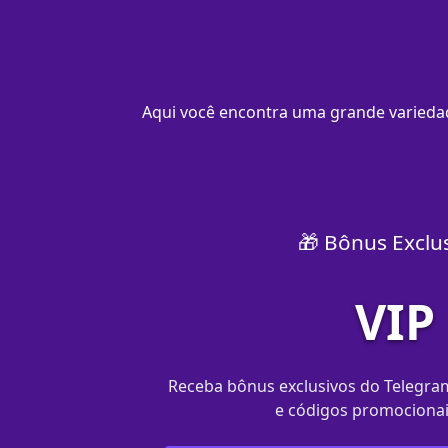
Aqui você encontra uma grande variedade
🎁 Bônus Exclu
VIP
Receba bônus exclusivos do Telegra
e códigos promocionai