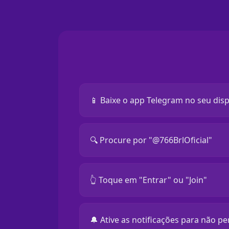
📱 Baixe o app Telegram no seu disp
🔍 Procure por "@766BrlOficial"
👆 Toque em "Entrar" ou "Join"
🔔 Ative as notificações para não p