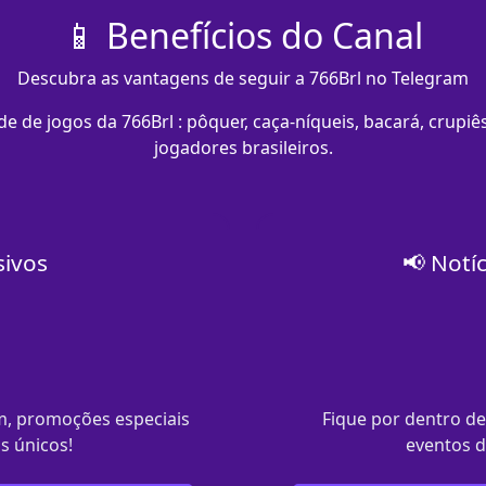
📱 Benefícios do Canal
Descubra as vantagens de seguir a 766Brl no Telegram
 de jogos da 766Brl : pôquer, caça-níqueis, bacará, crupiê
jogadores brasileiros.
sivos
📢 Notí
m, promoções especiais
Fique por dentro d
s únicos!
eventos d