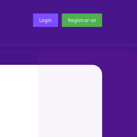
Login
Registrar-se