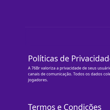
Políticas de Privacida
A 76Br valoriza a privacidade de seus usuá
canais de comunicação. Todos os dados cole
jogadores.
Termos e Condições