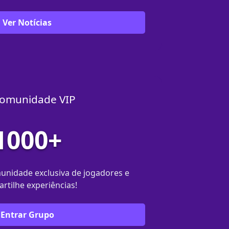
Ver Notícias
Comunidade VIP
1000+
unidade exclusiva de jogadores e
rtilhe experiências!
Entrar Grupo