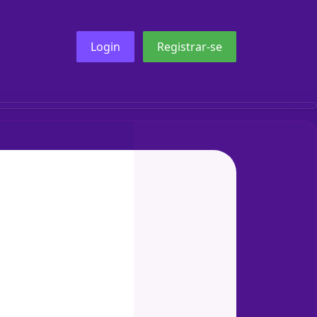
Login
Registrar-se