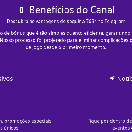
📱 Benefícios do Canal
Descubra as vantagens de seguir a 76Br no Telegram
o de bônus que é tão simples quanto eficiente, garantindo
 Nosso processo foi projetado para eliminar complicações 
de jogo desde o primeiro momento.
sivos
📢 Notí
m, promoções especiais
Fique por dentro d
s únicos!
eventos 