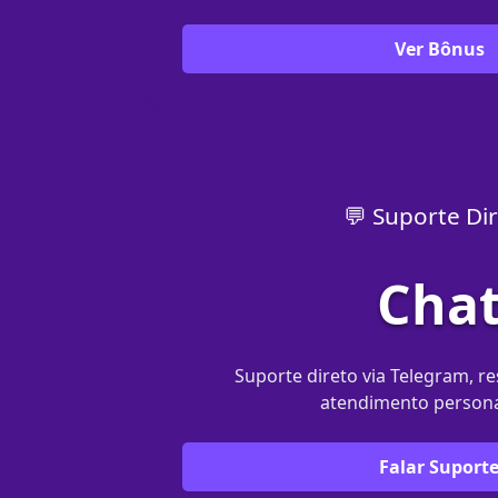
Ver Bônus
💬 Suporte Di
Cha
Suporte direto via Telegram, r
atendimento persona
Falar Suport