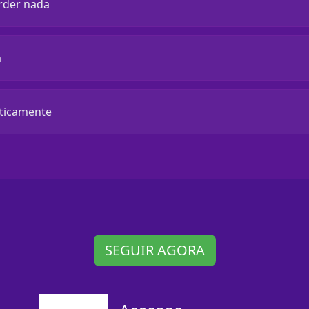
erder nada
a
aticamente
SEGUIR AGORA