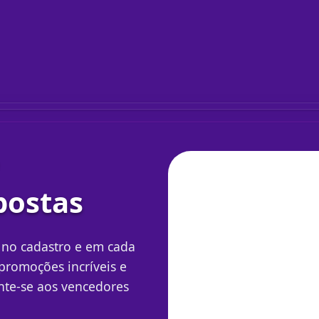
postas
 no cadastro e em cada
promoções incríveis e
unte-se aos vencedores