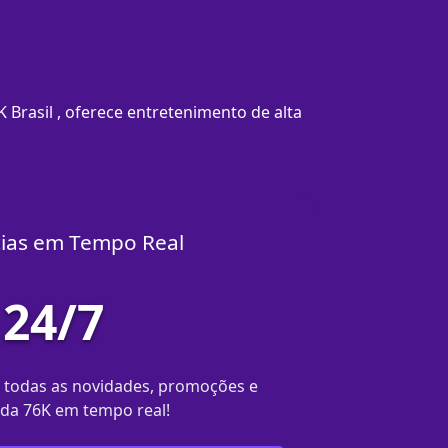
 Brasil , oferece entretenimento de alta
cias em Tempo Real
24/7
e todas as novidades, promoções e
 da 76K em tempo real!