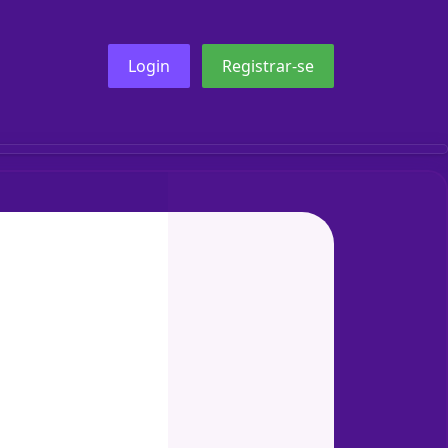
Login
Registrar-se