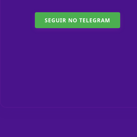
SEGUIR NO TELEGRAM