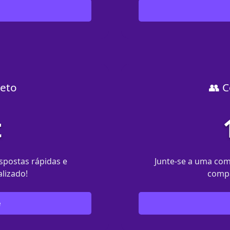
reto
👥 
t
espostas rápidas e
Junte-se a uma com
lizado!
compa
e