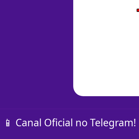
📱 Canal Oficial no Telegram!