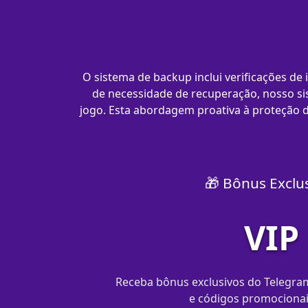
O sistema de backup inclui verificações d
de necessidade de recuperação, nosso s
jogo. Esta abordagem proativa à proteção 
🎁 Bônus Exclu
VIP
Receba bônus exclusivos do Telegra
e códigos promocionai