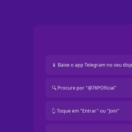
📱 Baixe o app Telegram no seu disp
🔍 Procure por "@76POficial"
👆 Toque em "Entrar" ou "Join"