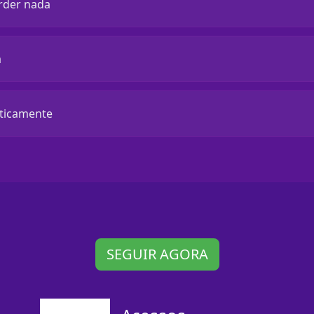
erder nada
a
aticamente
SEGUIR AGORA