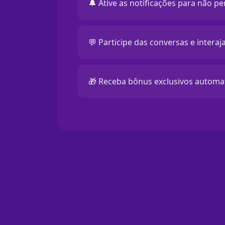
🔔 Ative as notificações para não p
💬 Participe das conversas e interaj
🎁 Receba bônus exclusivos autom