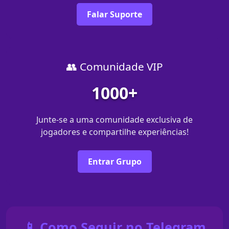
Falar Suporte
👥 Comunidade VIP
1000+
Junte-se a uma comunidade exclusiva de
jogadores e compartilhe experiências!
Entrar Grupo
📱 Como Seguir no Telegram