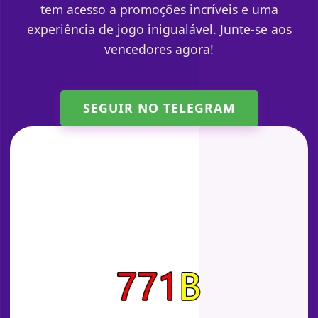
tem acesso a promoções incríveis e uma
experiência de jogo inigualável. Junte-se aos
vencedores agora!
SEGUIR NO TELEGRAM