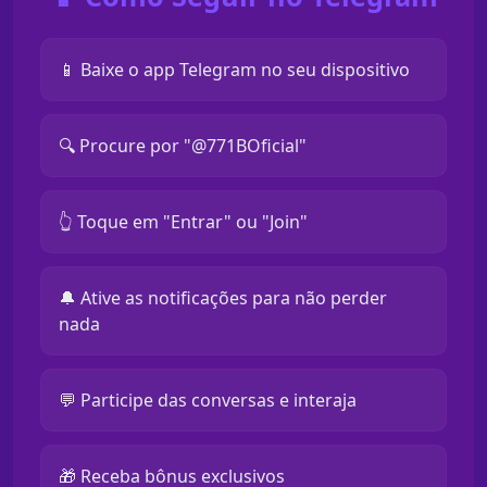
📱 Baixe o app Telegram no seu dispositivo
🔍 Procure por "@771BOficial"
👆 Toque em "Entrar" ou "Join"
🔔 Ative as notificações para não perder
nada
💬 Participe das conversas e interaja
🎁 Receba bônus exclusivos