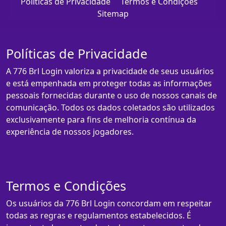
Políticas de Privacidade
Termos e Condições
Sitemap
Políticas de Privacidade
A 776 Brl Login valoriza a privacidade de seus usuários
e está empenhada em proteger todas as informações
pessoais fornecidas durante o uso de nossos canais de
comunicação. Todos os dados coletados são utilizados
exclusivamente para fins de melhoria contínua da
experiência de nossos jogadores.
Termos e Condições
Os usuários da 776 Brl Login concordam em respeitar
todas as regras e regulamentos estabelecidos. É