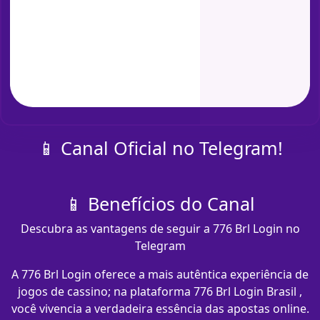
📱 Canal Oficial no Telegram!
📱 Benefícios do Canal
Descubra as vantagens de seguir a 776 Brl Login no
Telegram
A 776 Brl Login oferece a mais autêntica experiência de
jogos de cassino; na plataforma 776 Brl Login Brasil ,
você vivencia a verdadeira essência das apostas online.