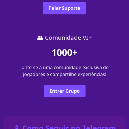
Falar Suporte
👥 Comunidade VIP
1000+
Junte-se a uma comunidade exclusiva de
jogadores e compartilhe experiências!
Entrar Grupo
📱 Como Seguir no Telegram