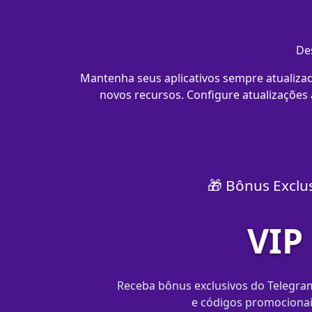
De
Mantenha seus aplicativos sempre atualiza
novos recursos. Configure atualizações
🎁 Bônus Exclu
VIP
Receba bônus exclusivos do Telegra
e códigos promocionai