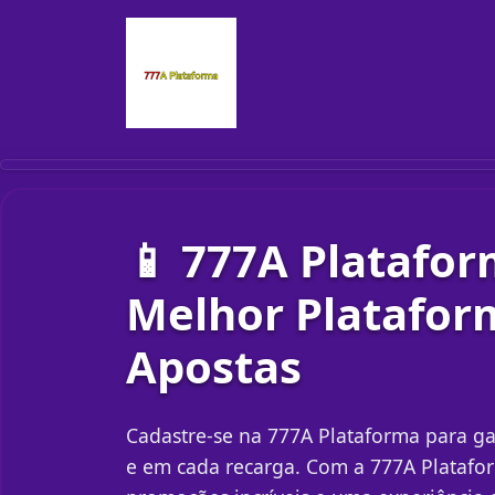
📱 777A Platafo
Melhor Platafor
Apostas
Cadastre-se na 777A Plataforma para g
e em cada recarga. Com a 777A Platafo