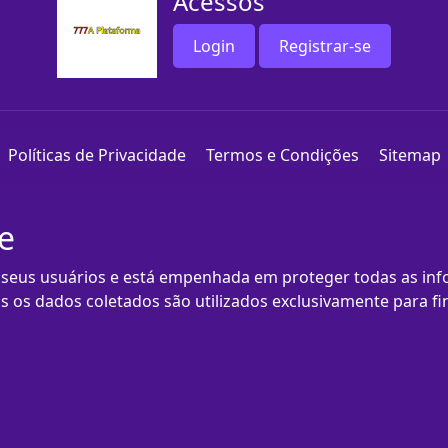
Acessos
Login
Registrar-se
Políticas de Privacidade
Termos e Condições
Sitemap
de
e seus usuários e está empenhada em proteger todas as in
 os dados coletados são utilizados exclusivamente para fi