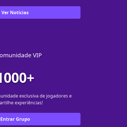
Ver Notícias
Comunidade VIP
1000+
unidade exclusiva de jogadores e
rtilhe experiências!
Entrar Grupo