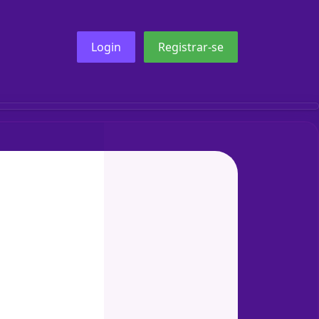
Login
Registrar-se