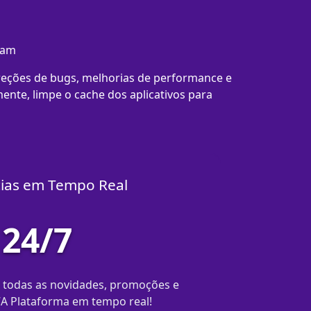
ram
reções de bugs, melhorias de performance e
nte, limpe o cache dos aplicativos para
cias em Tempo Real
24/7
e todas as novidades, promoções e
7A Plataforma em tempo real!